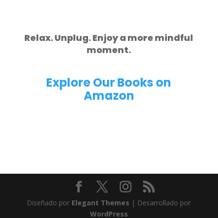
Relax. Unplug. Enjoy a more mindful
moment.
Explore Our Books on
Amazon
Diseñado por
Elegant Themes
| Desarrollado por
WordPress